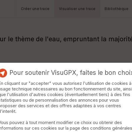
Créer une trace
Visualiser une trace
Bibliothèque
sur le thème de l'eau, empruntant la majori
Pour soutenir VisuGPX, faites le bon choi
En cliquant sur "accepter" vous autorisez l'utilisation de cookies à
usage technique nécessaires au bon fonctionnement du site, ainsi
que l'utilisation d'autres cookies (éventuellement tiers) à des fins
statistiques ou de personnalisation des annonces pour vous
proposer des services et des offres adaptées à vos centres
d'interêt.
Vous pouvez à tout moment modifier ce choix ou obtenir des
informations sur ces cookies sur la page des conditions générale