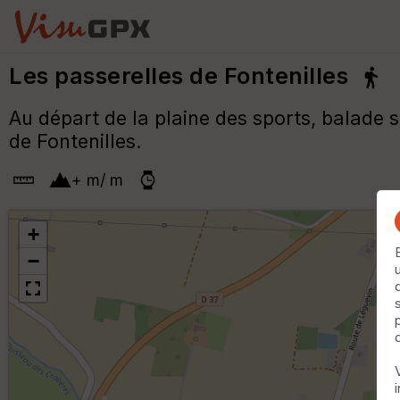
Les passerelles de Fontenilles
Au départ de la plaine des sports, balade 
de Fontenilles.
+
m
/
m
+
−