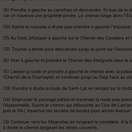
(9) Prendre à gauche au carrefour et descendre. En bas de la des
car on traverse une propriété privée. Le chemin longe alors l'Ét
(10) Suivre le ruisseau à droite puis prendre à gauche l'Impasse
(11) Au fond, bifurquer à gauche sur le Chemin des Cavaliers et c
(12) Tourner à droite pour descendre jusqu'au pont sur l'Ausso
(6) Virer à gauche et prendre le Chemin des Starguets dans le s
(5) Laisser la route et prendre à gauche le chemin avec la passe
(Chemin de la Poumayre) et continuer jusqu'au Stop face au ch
(13) Prendre à droite la route de Saint-Lys en restant sur le trot
(14) Emprunter le passage piéton et traverser la route puis prend
l'Aussonnelle. Suivre le chemin qui débouche au Clos de Larcan,
puis le PAJ, traverser les terrains de boules pour arriver Avenue
(3) Continuer vers les Magnolias en longeant le cimetière. À la f
à droite le chemin longeant les tennis couverts.