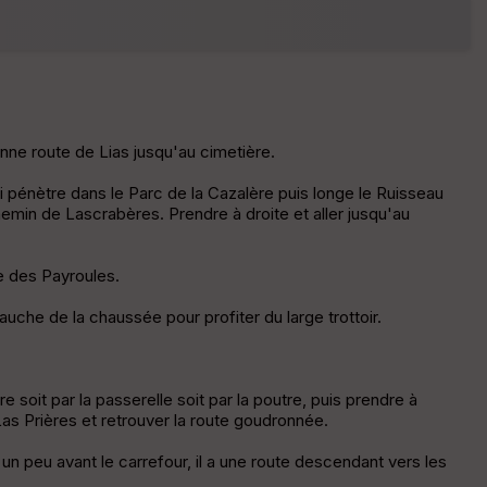
r
d
é
p
ar
t
ne route de Lias jusqu'au cimetière.
ar
ri
i pénètre dans le Parc de la Cazalère puis longe le Ruisseau
v
emin de Lascrabères. Prendre à droite et aller jusqu'au
é
e
ue des Payroules.
Fil
gauche de la chaussée pour profiter du large trottoir.
tr
e
P
OI
e soit par la passerelle soit par la poutre, puis prendre à
 Las Prières et retrouver la route goudronnée.
C
 un peu avant le carrefour, il a une route descendant vers les
ou