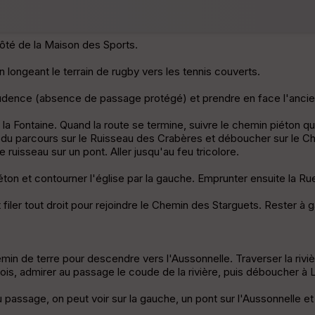
 côté de la Maison des Sports.
 longeant le terrain de rugby vers les tennis couverts.
rudence (absence de passage protégé) et prendre en face l'ancien
la Fontaine. Quand la route se termine, suivre le chemin piéton qu
le du parcours sur le Ruisseau des Crabères et déboucher sur le Ch
e ruisseau sur un pont. Aller jusqu'au feu tricolore.
éton et contourner l'église par la gauche. Emprunter ensuite la R
 filer tout droit pour rejoindre le Chemin des Starguets. Rester à 
min de terre pour descendre vers l'Aussonnelle. Traverser la rivièr
it bois, admirer au passage le coude de la rivière, puis déboucher à
u passage, on peut voir sur la gauche, un pont sur l'Aussonnelle et