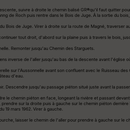
cente, suivre à droite le chemin balisé GR®qu'il faut quitter pour 
anng de Roch puis rentre dans le Bois de Juge. À la sortie du bois,
 du Bois de Juge. Virer à droite sur la route de Magné, traverser
ontinuer tout droit, d'abord sur la plaine puis à travers le bois, 
nnelle. Remonter jusqu'au Chemin des Starguets.
ens inverse de l'aller jusqu'au bas de la descente avant l'église 
relle sur l'Aussonnelle avant son confluent avec le Ruisseau des C
âteau d'eau.
toir. Descendre jusqu'au passage piéton situé juste avant la passer
re le chemin piéton en face, longeant la rivière et passant devant
 prendre sur la droite puis à gauche sur le chemin piéton derrièr
 du 19 mars 1962. Virer à gauche.
ourche, laisser le chemin de l'aller pour prendre à gauche sur le 