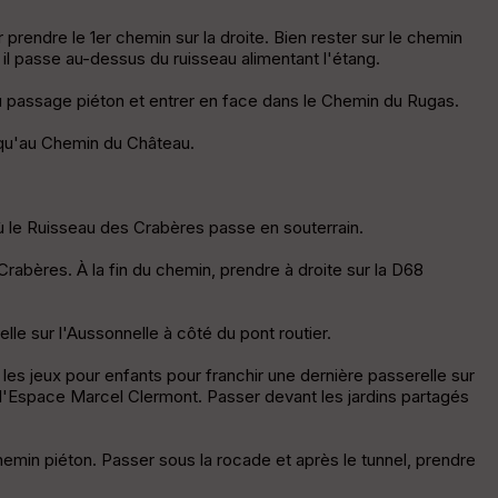
le
ur
prendre le 1er chemin sur la droite. Bien rester sur le chemin
 il passe au-dessus du ruisseau alimentant l'étang.
 au passage piéton et entrer en face dans le Chemin du Rugas.
jusqu'au Chemin du Château.
E
pa
is
se
où le Ruisseau des Crabères passe en souterrain.
ur
rabères. À la fin du chemin, prendre à droite sur la D68
Tr
an
elle sur l'Aussonnelle à côté du pont routier.
sp
ar
 les jeux pour enfants pour franchir une dernière passerelle sur
en
e l'Espace Marcel Clermont. Passer devant les jardins partagés
ce
chemin piéton. Passer sous la rocade et après le tunnel, prendre
P
oi