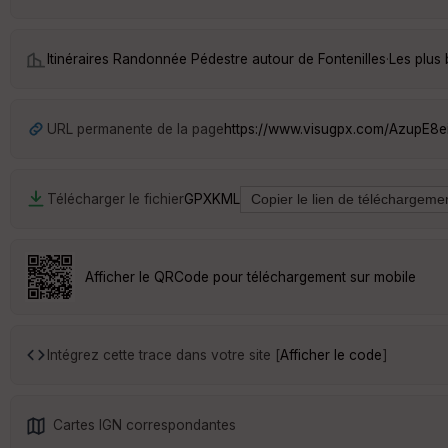
Itinéraires Randonnée Pédestre autour de
Fontenilles
·
Les plus 
URL permanente de la page
https://www.visugpx.com/AzupE8e
Télécharger le fichier
GPX
KML
Afficher le QRCode pour téléchargement sur mobile
Intégrez cette trace dans votre site [
Afficher le code
]
Cartes IGN correspondantes