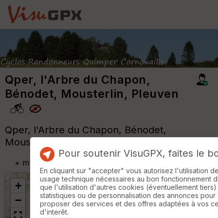
Qper, l'Arbre du Chapon,
Bénodet, Mousterlin, Pleuven
Qper, l'Arbre du Chapon, Bénodet,
Mousterlin, Pleuven.
Pour soutenir VisuGPX, faites le b
+
m
En cliquant sur "accepter" vous autorisez l'utilisation 
usage technique nécessaires au bon fonctionnement du 
+
que l'utilisation d'autres cookies (éventuellement tiers)
statistiques ou de personnalisation des annonces pour
−
proposer des services et des offres adaptées à vos c
d'interêt.