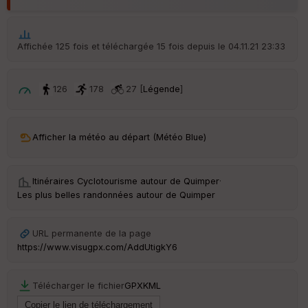
Aff
ic
he
r
Affichée 125 fois et téléchargée 15 fois depuis le 04.11.21 23:33
d
é
p
ar
126
178
27 [
Légende
]
t
ar
Afficher la météo au départ (Météo Blue)
ri
v
é
e
Itinéraires Cyclotourisme autour de
Quimper
·
Les plus belles randonnées autour de Quimper
Fil
tr
e
URL permanente de la page
P
https://www.visugpx.com/AddUtigkY6
OI
Télécharger le fichier
GPX
KML
C
ou