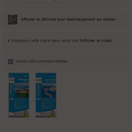
le
ur
Afficher le QRCode pour téléchargement sur mobile
Ep
Intégrez cette trace dans votre site [
Afficher le code
]
ai
ss
eu
r
Cartes IGN correspondantes
Tr
an
sp
ar
en
ce
Po
int
illé
s