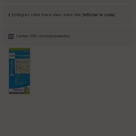
Tr
an
sp
Intégrez cette trace dans votre site [
Afficher le code
]
ar
en
ce
Cartes IGN correspondantes
Po
int
illé
s
S
e
n
s
St
re
et
Vi
e
w