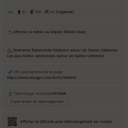
p
ar
t
61
109
44 [
Légende
]
ar
ri
v
Afficher la météo au départ (Météo Blue)
é
e
Itinéraires Randonnée Pédestre autour de
Sainte-Catherine
·
C
Les plus belles randonnées autour de Sainte-Catherine
ou
le
ur
URL permanente de la page
https://www.visugpx.com/AcFyCNx6mV
Télécharger le fichier
GPX
KML
Ep
ai
ss
eu
r
Afficher le QRCode pour téléchargement sur mobile