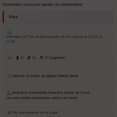
re
Connectez-vous pour ajouter un commentaire
IG
N
Plus
Aff
ic
he
r
Affichée 237 fois et téléchargée 39 fois depuis le 23.06.23
d
17:26
é
p
ar
t
31
54
21 [
Légende
]
ar
ri
v
Afficher la météo au départ (Météo Blue)
é
e
Itinéraires Randonnée Pédestre autour de
Cornil
·
C
Les plus belles randonnées autour de Cornil
ou
le
ur
URL permanente de la page