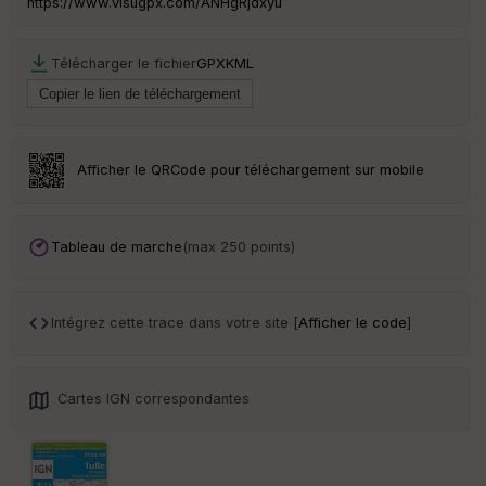
https://www.visugpx.com/ANHgRjdxyu
Télécharger le fichier
GPX
KML
Ep
ai
ss
eu
r
Afficher le QRCode pour téléchargement sur mobile
Tr
an
sp
Tableau de marche
(max 250 points)
ar
en
ce
Intégrez cette trace dans votre site [
Afficher le code
]
Po
int
illé
Cartes IGN correspondantes
s
S