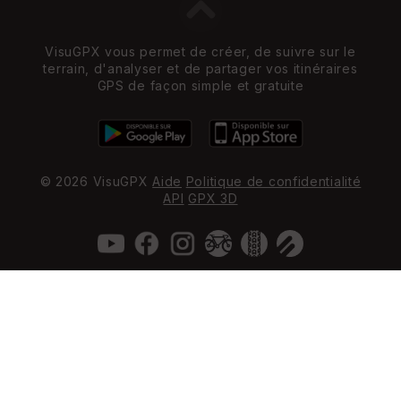
VisuGPX vous permet de créer, de suivre sur le
terrain, d'analyser et de partager vos itinéraires
GPS de façon simple et gratuite
© 2026 VisuGPX
Aide
Politique de confidentialité
API
GPX 3D