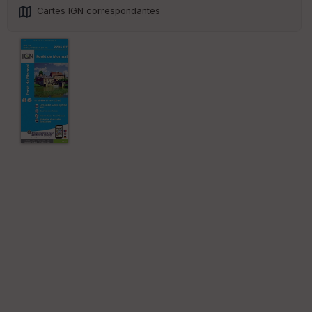
Cartes IGN correspondantes
St
re
et
Vi
e
w