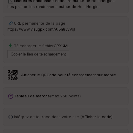
Itinéraires Randonnée Pédestre autour de
Hon-Hergies
·
Ep
Les plus belles randonnées autour de Hon-Hergies
ai
ss
eu
r
URL permanente de la page
https://www.visugpx.com/AI5n8JvVqI
Tr
an
Télécharger le fichier
GPX
KML
sp
ar
en
ce
Afficher le QRCode pour téléchargement sur mobile
Po
int
illé
s
Tableau de marche
(max 250 points)
S
e
Intégrez cette trace dans votre site [
Afficher le code
]
n
s