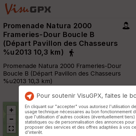
Promenade Natura 2000
Frameries-Dour Boucle B
(Départ Pavillon des Chasseurs
%u2013 10,3 km)
Promenade Natura 2000 Frameries-Dour
Boucle B (Départ Pavillon des Chasseurs
%u2013 10,3 km)
Pour soutenir VisuGPX, faites le b
En cliquant sur "accepter" vous autorisez l'utilisation 
+
usage technique nécessaires au bon fonctionnement du 
que l'utilisation d'autres cookies (éventuellement tiers)
−
statistiques ou de personnalisation des annonces pour
proposer des services et des offres adaptées à vos c
d'interêt.