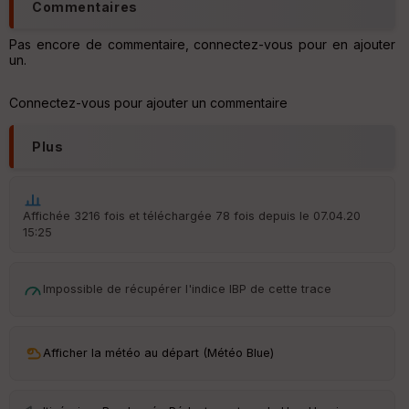
Commentaires
ic
he
r
Pas encore de commentaire, connectez-vous pour en ajouter
d
un.
é
p
ar
Connectez-vous pour ajouter un commentaire
t
Plus
ar
ri
v
é
e
Affichée 3216 fois et téléchargée 78 fois depuis le 07.04.20
15:25
Fil
tr
e
Impossible de récupérer l'indice IBP de cette trace
P
OI
Afficher la météo au départ (Météo Blue)