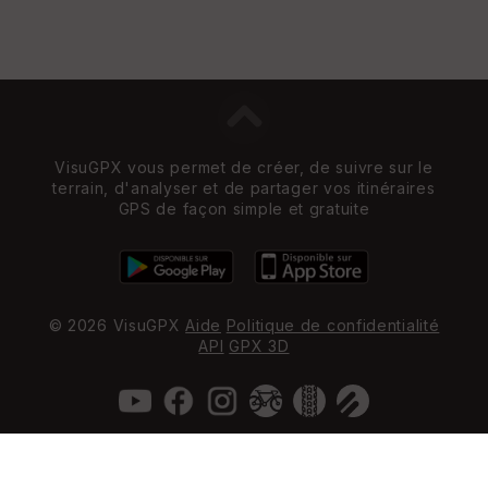
VisuGPX vous permet de créer, de suivre sur le
terrain, d'analyser et de partager vos itinéraires
GPS de façon simple et gratuite
© 2026 VisuGPX
Aide
Politique de confidentialité
API
GPX 3D