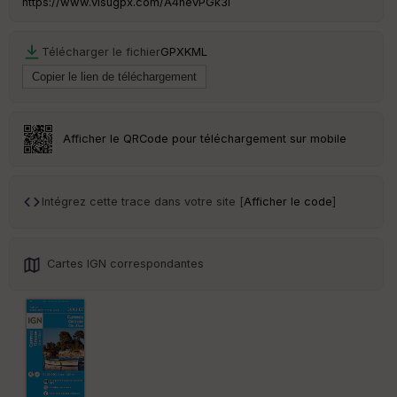
https://www.visugpx.com/A4hevPGk3l
Télécharger le fichier
GPX
KML
Ep
ai
ss
eu
r
Afficher le QRCode pour téléchargement sur mobile
Tr
an
sp
Intégrez cette trace dans votre site [
Afficher le code
]
ar
en
ce
Cartes IGN correspondantes
Po
int
illé
s
S