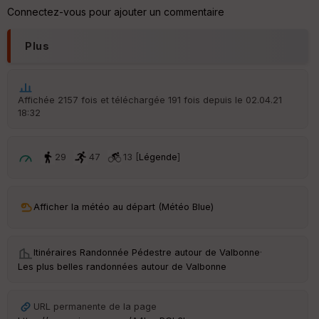
re
Connectez-vous pour ajouter un commentaire
IG
N
Plus
Aff
ic
he
r
Affichée 2157 fois et téléchargée 191 fois depuis le 02.04.21
d
18:32
é
p
ar
t
29
47
13 [
Légende
]
ar
ri
v
Afficher la météo au départ (Météo Blue)
é
e
Itinéraires Randonnée Pédestre autour de
Valbonne
·
C
Les plus belles randonnées autour de Valbonne
ou
le
ur
URL permanente de la page