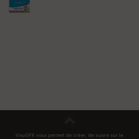
e
n
s
St
re
et
Vi
e
w
VisuGPX vous permet de créer, de suivre sur le