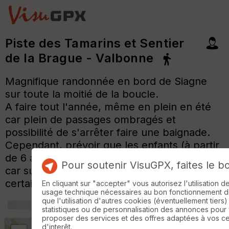
Piste des Tamarins et Sentier
de la Brague - Valbonne
Magnifique randonnée en bord de Siagne
sur toute la moitié de la boucle.
A faire tout l'année, même en plein en été
car plein de passages ombragés et
possibilité de s'arrêter faire une baignade.
Cependant, prévoir que les enfants (à partir
de 6 ans) aient l'habitude des randonnées
Pour soutenir VisuGPX, faites le b
car sur la dernière partie de la boule,
certains passages sont raides
En cliquant sur "accepter" vous autorisez l'utilisation 
usage technique nécessaires au bon fonctionnement du 
que l'utilisation d'autres cookies (éventuellement tiers)
+
m
statistiques ou de personnalisation des annonces pour
proposer des services et des offres adaptées à vos c
d'interêt.