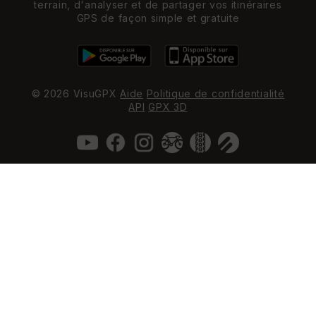
terrain, d'analyser et de partager vos itinéraires
GPS de façon simple et gratuite
© 2026 VisuGPX
Aide
Politique de confidentialité
API
GPX 3D