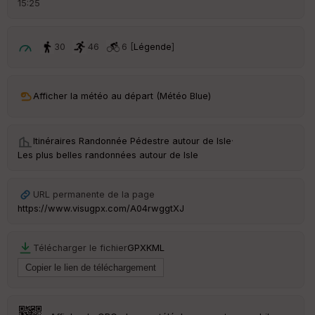
15:25
é
p
ar
t
30
46
6 [
Légende
]
ar
ri
v
Afficher la météo au départ (Météo Blue)
é
e
Itinéraires Randonnée Pédestre autour de
Isle
·
C
Les plus belles randonnées autour de Isle
ou
le
ur
URL permanente de la page
https://www.visugpx.com/A04rwggtXJ
Télécharger le fichier
GPX
KML
Ep
ai
ss
eu
r