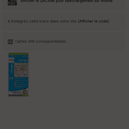
Afficher le QRCode pour téléchargement sur mobile
Tr
an
sp
Intégrez cette trace dans votre site [
Afficher le code
]
ar
en
ce
Cartes IGN correspondantes
Po
int
illé
s
S
e
n
s
St
re
et
Vi