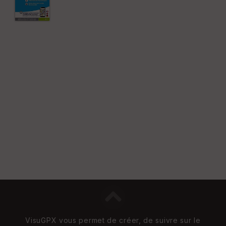
re
et
Vi
e
w
VisuGPX vous permet de créer, de suivre sur le