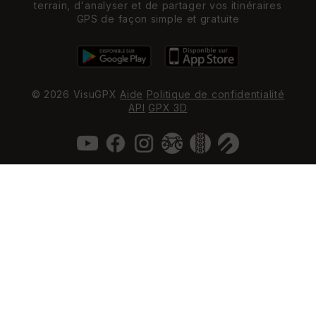
terrain, d'analyser et de partager vos itinéraires
GPS de façon simple et gratuite
© 2026 VisuGPX
Aide
Politique de confidentialité
API
GPX 3D