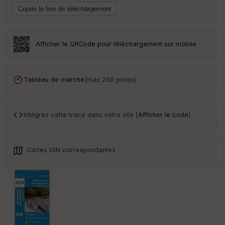
eu
r
Tr
Afficher le QRCode pour téléchargement sur mobile
an
sp
ar
en
Tableau de marche
(max 250 points)
ce
Po
Intégrez cette trace dans votre site [
Afficher le code
]
int
illé
s
Cartes IGN correspondantes
S
e
n
s
St