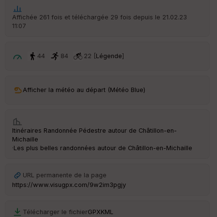
he
r
Affichée 261 fois et téléchargée 29 fois depuis le 21.02.23
d
11:07
é
p
ar
t
44
84
22 [
Légende
]
ar
ri
v
Afficher la météo au départ (Météo Blue)
é
e
C
Itinéraires Randonnée Pédestre autour de
Châtillon-en-
ou
Michaille
le
·
Les plus belles randonnées autour de Châtillon-en-Michaille
ur
URL permanente de la page
https://www.visugpx.com/9w2im3pgjy
Ep
ai
Télécharger le fichier
GPX
KML
ss