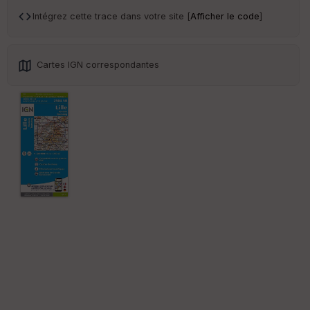
an
sp
Intégrez cette trace dans votre site [
Afficher le code
]
ar
en
ce
Cartes IGN correspondantes
Po
int
illé
s
S
e
n
s
St
re
et
Vi
e
w