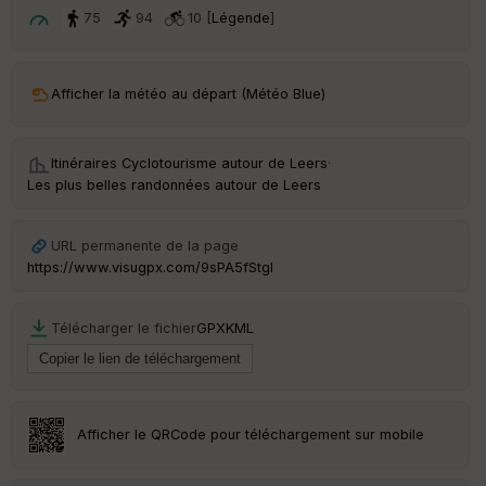
t
75
94
10 [
Légende
]
ar
ri
v
Afficher la météo au départ (Météo Blue)
é
e
Itinéraires Cyclotourisme autour de
Leers
·
C
Les plus belles randonnées autour de Leers
ou
le
ur
URL permanente de la page
https://www.visugpx.com/9sPA5fStgl
Télécharger le fichier
GPX
KML
Ep
ai
ss
eu
r
Afficher le QRCode pour téléchargement sur mobile
Tr