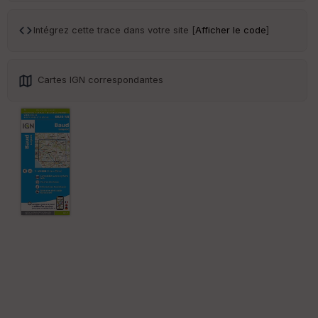
int
illé
s
Intégrez cette trace dans votre site [
Afficher le code
]
S
e
Cartes IGN correspondantes
n
s
St
re
et
Vi
e
w