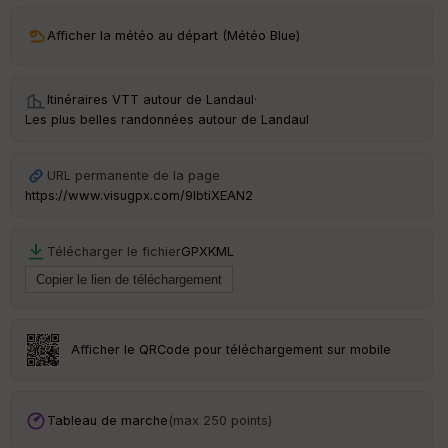
ar
Afficher la météo au départ (Météo Blue)
ri
v
é
e
Itinéraires VTT autour de
Landaul
·
Les plus belles randonnées autour de Landaul
URL permanente de la page
Ep
ai
https://www.visugpx.com/9lbtiXEAN2
ss
eu
r
Télécharger le fichier
GPX
KML
Tr
an
sp
Afficher le QRCode pour téléchargement sur mobile
ar
en
ce
Tableau de marche
(max 250 points)
Po