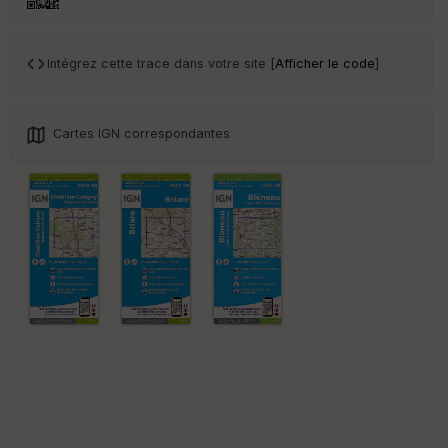
an
sp
ar
en
Intégrez cette trace dans votre site [
Afficher le code
]
ce
Po
Cartes IGN correspondantes
int
illé
s
S
e
n
s
St
re
et
Vi
e
w