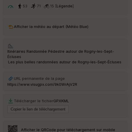
ar
t
53
71
15 [
Légende
]
ar
ri
v
Afficher la météo au départ (Météo Blue)
é
e
C
Itinéraires Randonnée Pédestre autour de
Rogny-les-Sept-
ou
Écluses
le
·
Les plus belles randonnées autour de Rogny-les-Sept-Écluses
ur
URL permanente de la page
https://www.visugpx.com/9k0WrAjV2R
Ep
ai
Télécharger le fichier
GPX
KML
ss
eu
r
Tr
Afficher le QRCode pour téléchargement sur mobile