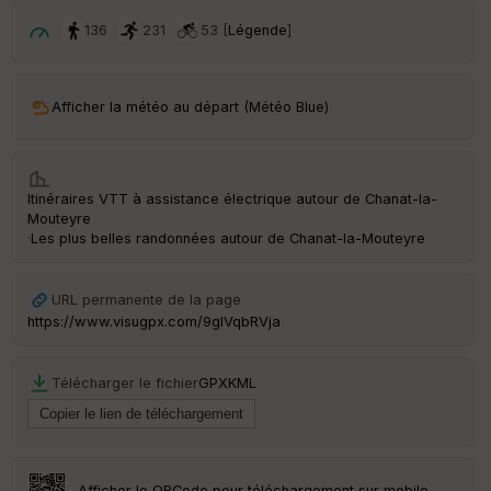
136
231
53 [
Légende
]
Afficher la météo au départ (Météo Blue)
Itinéraires VTT à assistance électrique autour de
Chanat-la-
Mouteyre
·
Les plus belles randonnées autour de Chanat-la-Mouteyre
URL permanente de la page
https://www.visugpx.com/9gIVqbRVja
Télécharger le fichier
GPX
KML
Afficher le QRCode pour téléchargement sur mobile