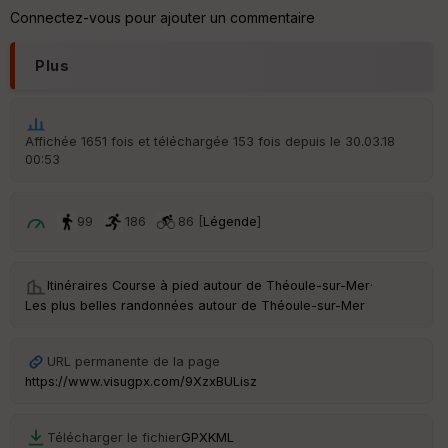
ar
Connectez-vous pour ajouter un commentaire
en
ce
Plus
Po
int
illé
Affichée 1651 fois et téléchargée 153 fois depuis le 30.03.18
s
00:53
S
99
186
86 [
Légende
]
e
n
s
Itinéraires Course à pied autour de
Théoule-sur-Mer
·
Les plus belles randonnées autour de Théoule-sur-Mer
St
re
et
URL permanente de la page
Vi
e
https://www.visugpx.com/9XzxBULisz
w
Télécharger le fichier
GPX
KML