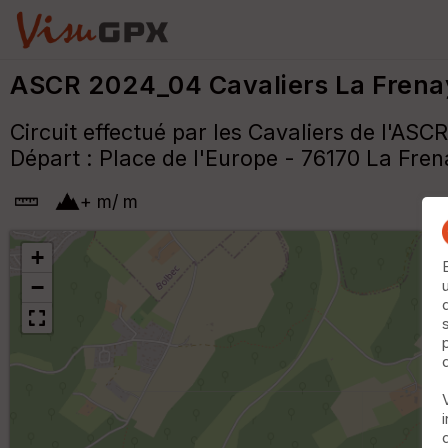
ASCR 2024_04 Cavaliers La Frena
Circuit effectué par les Cavaliers de l'ASCR
Départ : Place de l'Europe - 76170 La Fre
+
m
/
m
+
−