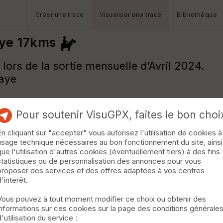
Créer une trace
Visualiser une trace
Bibliothèque
ye 17kms
 lors de la sortie mensuelle d'Avril 2024.
naye
Pour soutenir VisuGPX, faites le bon choi
En cliquant sur "accepter" vous autorisez l'utilisation de cookies à
usage technique nécessaires au bon fonctionnement du site, ainsi
que l'utilisation d'autres cookies (éventuellement tiers) à des fins
statistiques ou de personnalisation des annonces pour vous
proposer des services et des offres adaptées à vos centres
d'interêt.
Vous pouvez à tout moment modifier ce choix ou obtenir des
informations sur ces cookies sur la page des conditions générale
d'utilisation du service :