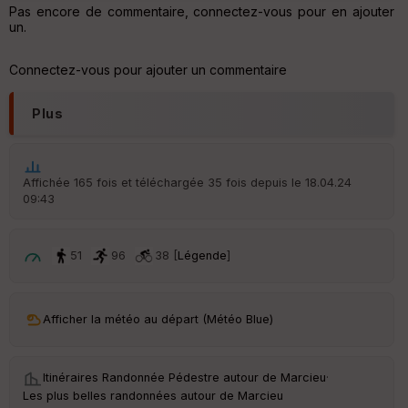
Pas encore de commentaire, connectez-vous pour en ajouter
ss
un.
eu
r
Connectez-vous pour ajouter un commentaire
Tr
an
Plus
sp
ar
en
ce
Affichée 165 fois et téléchargée 35 fois depuis le 18.04.24
09:43
Po
int
illé
51
96
38 [
Légende
]
s
S
Afficher la météo au départ (Météo Blue)
e
n
s
Itinéraires Randonnée Pédestre autour de
Marcieu
·
Les plus belles randonnées autour de Marcieu