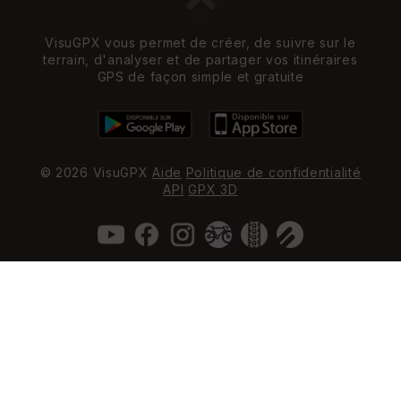
VisuGPX vous permet de créer, de suivre sur le
terrain, d'analyser et de partager vos itinéraires
GPS de façon simple et gratuite
© 2026 VisuGPX
Aide
Politique de confidentialité
API
GPX 3D