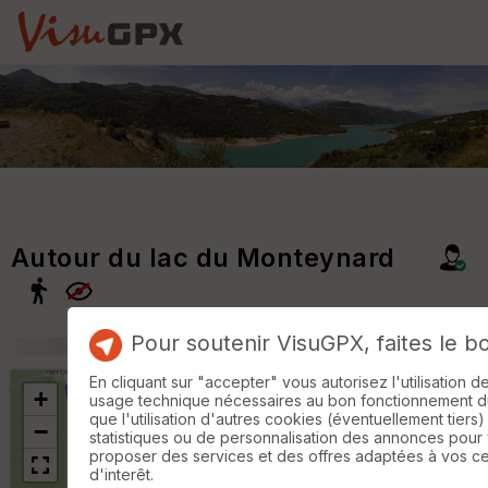
Autour du lac du Monteynard
Pour soutenir VisuGPX, faites le b
+
m
En cliquant sur "accepter" vous autorisez l'utilisation 
+
usage technique nécessaires au bon fonctionnement du 
que l'utilisation d'autres cookies (éventuellement tiers)
−
statistiques ou de personnalisation des annonces pour
proposer des services et des offres adaptées à vos c
d'interêt.