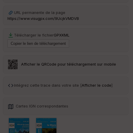
St
re
et
URL permanente de la page
Vi
https://www.visugpx.com/9UcjkVMDVB
e
w
Télécharger le fichier
GPX
KML
Afficher le QRCode pour téléchargement sur mobile
Intégrez cette trace dans votre site [
Afficher le code
]
Cartes IGN correspondantes