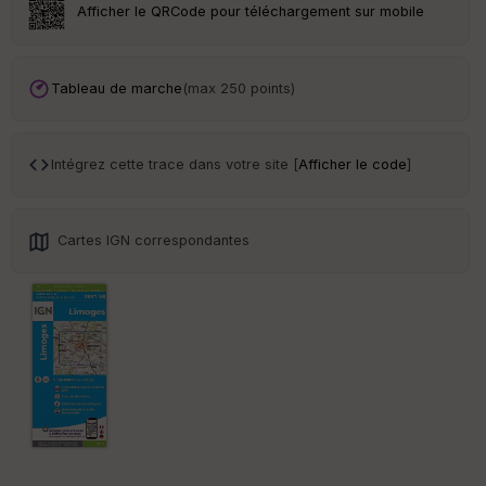
Afficher le QRCode pour téléchargement sur mobile
Tr
an
sp
Tableau de marche
(max 250 points)
ar
en
ce
Intégrez cette trace dans votre site [
Afficher le code
]
Po
int
illé
Cartes IGN correspondantes
s
S
e
n
s
St
re
et
Vi