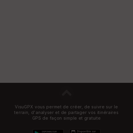
e
w
VisuGPX vous permet de créer, de suivre sur le
terrain, d'analyser et de partager vos itinéraires
GPS de façon simple et gratuite