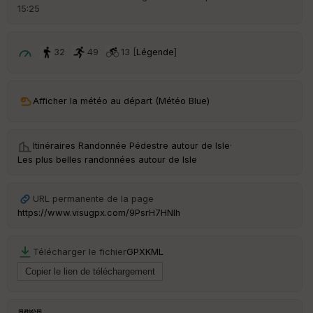
d
15:25
é
p
ar
t
32
49
13 [
Légende
]
ar
ri
v
Afficher la météo au départ (Météo Blue)
é
e
Itinéraires Randonnée Pédestre autour de
Isle
·
C
Les plus belles randonnées autour de Isle
ou
le
ur
URL permanente de la page
https://www.visugpx.com/9PsrH7HNlh
Télécharger le fichier
GPX
KML
Ep
ai
ss
eu
r