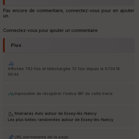
Tr
an
Pas encore de commentaire, connectez-vous pour en ajouter
sp
un.
ar
en
ce
Connectez-vous pour ajouter un commentaire
Plus
Po
int
illé
s
Affichée 793 fois et téléchargée 70 fois depuis le 07.04.18
06:44
S
e
n
Impossible de récupérer l'indice IBP de cette trace
s
St
Itinéraires Auto autour de
Essey-lès-Nancy
·
re
Les plus belles randonnées autour de Essey-lès-Nancy
et
Vi
e
URL permanente de la page
w