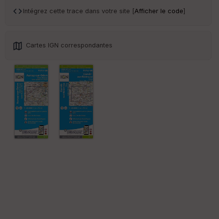
an
sp
Intégrez cette trace dans votre site [
Afficher le code
]
ar
en
ce
Cartes IGN correspondantes
Po
int
illé
s
S
e
n
s
St
re
et
Vi
e
w