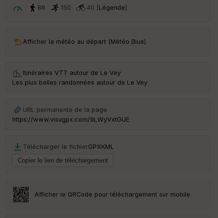
t
88
150
40 [
Légende
]
ar
ri
v
Afficher la météo au départ (Météo Blue)
é
e
Itinéraires VTT autour de
Le Vey
·
C
Les plus belles randonnées autour de Le Vey
ou
le
ur
URL permanente de la page
https://www.visugpx.com/9LWyVxtGUE
Télécharger le fichier
GPX
KML
Ep
ai
ss
eu
r
Afficher le QRCode pour téléchargement sur mobile
Tr