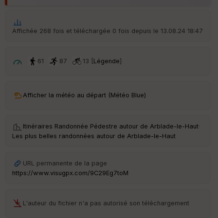
ar
t
ar
Affichée 268 fois et téléchargée 0 fois depuis le 13.08.24 18:47
ri
v
é
e
61
87
13 [
Légende
]
C
ou
Afficher la météo au départ (Météo Blue)
le
ur
Itinéraires Randonnée Pédestre autour de
Arblade-le-Haut
·
Les plus belles randonnées autour de Arblade-le-Haut
Ep
ai
URL permanente de la page
ss
https://www.visugpx.com/9C29Eg7toM
eu
r
L'auteur du fichier n'a pas autorisé son téléchargement
Tr