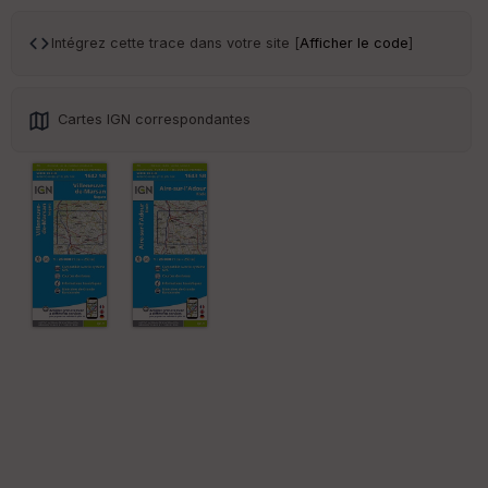
an
sp
Intégrez cette trace dans votre site [
Afficher le code
]
ar
en
ce
Cartes IGN correspondantes
Po
int
illé
s
S
e
n
s
St
re
et
Vi
e
w