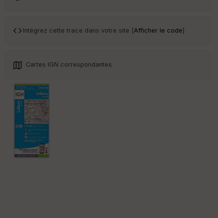
ar
en
ce
Intégrez cette trace dans votre site [
Afficher le code
]
Po
int
illé
Cartes IGN correspondantes
s
S
e
n
s
St
re
et
Vi
e
w