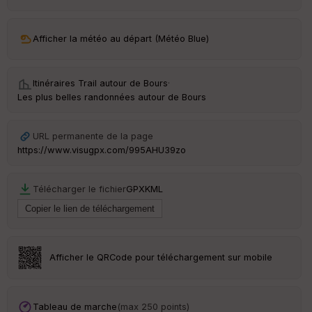
ar
ri
v
Afficher la météo au départ (Météo Blue)
é
e
Itinéraires Trail autour de
Bours
·
C
Les plus belles randonnées autour de Bours
ou
le
ur
URL permanente de la page
https://www.visugpx.com/995AHU39zo
Télécharger le fichier
GPX
KML
Ep
ai
ss
eu
r
Afficher le QRCode pour téléchargement sur mobile
Tr
an
sp
Tableau de marche
(max 250 points)