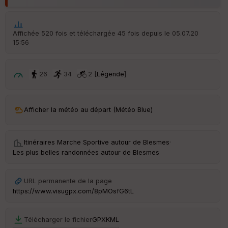
Aff
ic
he
r
Affichée 520 fois et téléchargée 45 fois depuis le 05.07.20
d
15:56
é
p
ar
t
26
34
2 [
Légende
]
ar
ri
v
Afficher la météo au départ (Météo Blue)
é
e
Itinéraires Marche Sportive autour de
Blesmes
·
C
Les plus belles randonnées autour de Blesmes
ou
le
ur
URL permanente de la page
https://www.visugpx.com/8pMOsfG6tL
Télécharger le fichier
GPX
KML
Ep