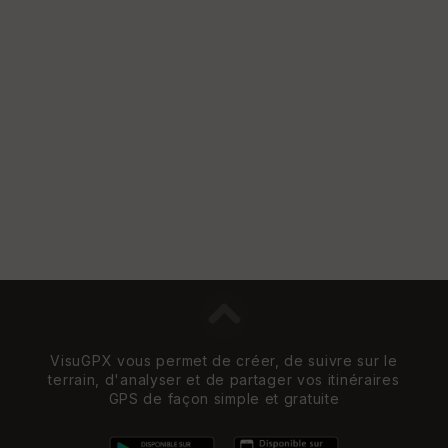
St
re
et
Vi
e
w
VisuGPX vous permet de créer, de suivre sur le
terrain, d'analyser et de partager vos itinéraires
GPS de façon simple et gratuite