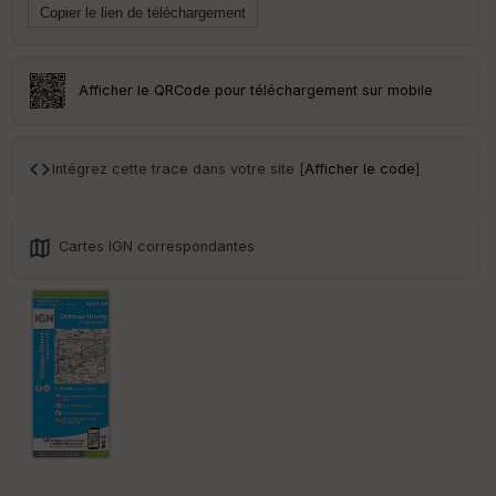
ai
ss
eu
r
Afficher le QRCode pour téléchargement sur mobile
Tr
an
sp
Intégrez cette trace dans votre site [
Afficher le code
]
ar
en
ce
Cartes IGN correspondantes
Po
int
illé
s
S
e
n
s