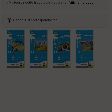
ar
Intégrez cette trace dans votre site [
Afficher le code
]
en
ce
Cartes IGN correspondantes
Po
int
illé
s
S
e
n
s
St
re
et
Vi
e
w