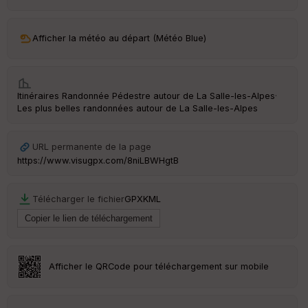
ar
ri
v
Afficher la météo au départ (Météo Blue)
é
e
C
Itinéraires Randonnée Pédestre autour de
La Salle-les-Alpes
·
ou
Les plus belles randonnées autour de La Salle-les-Alpes
le
ur
URL permanente de la page
https://www.visugpx.com/8niLBWHgtB
Ep
Télécharger le fichier
GPX
KML
ai
ss
eu
r
Afficher le QRCode pour téléchargement sur mobile
Tr
an
sp