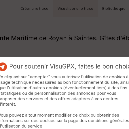
Créer une trace
Visualiser une trace
Bibliothèque
te Maritime de Royan à Saintes. Gîtes d'ét
Pour soutenir VisuGPX, faites le bon choi
En cliquant sur "accepter" vous autorisez l'utilisation de cookies à
usage technique nécessaires au bon fonctionnement du site, ainsi
que l'utilisation d'autres cookies (éventuellement tiers) à des fins
statistiques ou de personnalisation des annonces pour vous
proposer des services et des offres adaptées à vos centres
d'interêt.
Vous pouvez à tout moment modifier ce choix ou obtenir des
informations sur ces cookies sur la page des conditions générale
d'utilisation du service :