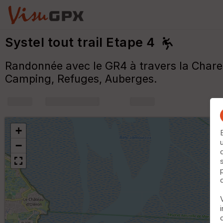
Systel tout trail Etape 4
Randonnée avec le GR4 à travers la Charen
Camping, Refuges, Auberges.
+
m
+
−