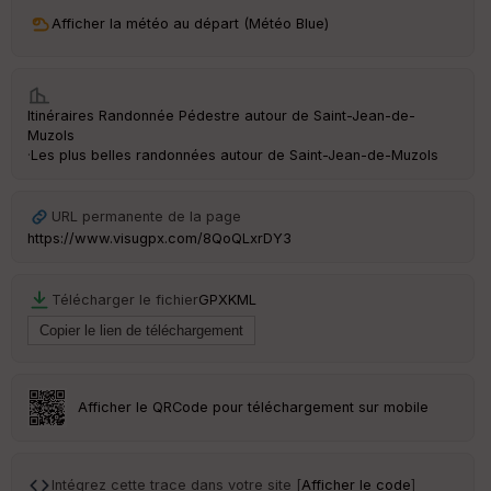
ri
v
Afficher la météo au départ (Météo Blue)
é
e
Fil
Itinéraires Randonnée Pédestre autour de
Saint-Jean-de-
tr
Muzols
e
·
Les plus belles randonnées autour de Saint-Jean-de-Muzols
P
OI
URL permanente de la page
https://www.visugpx.com/8QoQLxrDY3
C
ou
le
Télécharger le fichier
GPX
KML
ur
Afficher le QRCode pour téléchargement sur mobile
Ep
ai
ss
eu
Intégrez cette trace dans votre site [
Afficher le code
]