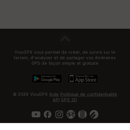
VisuGPX vous permet de créer, de suivre sur le
terrain, d'analyser et de partager vos itinéraires
GPS de façon simple et gratuite
© 2026 VisuGPX
Aide
Politique de confidentialité
API
GPX 3D