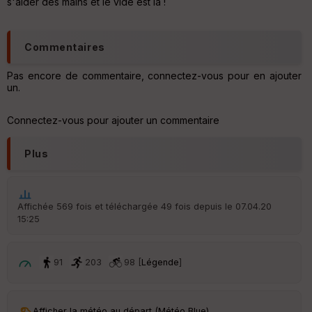
s'aider des mains et le vide est là !
t
ar
Commentaires
ri
v
é
Pas encore de commentaire, connectez-vous pour en ajouter
e
un.
C
Connectez-vous pour ajouter un commentaire
ou
le
ur
Plus
Affichée 569 fois et téléchargée 49 fois depuis le 07.04.20
Ep
15:25
ai
ss
eu
91
203
98 [
Légende
]
r
Tr
Afficher la météo au départ (Météo Blue)