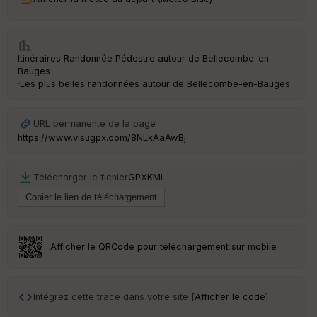
an
sp
ar
en
ce
Itinéraires Randonnée Pédestre autour de
Bellecombe-en-
Bauges
·
Les plus belles randonnées autour de Bellecombe-en-Bauges
Po
int
illé
URL permanente de la page
s
https://www.visugpx.com/8NLkAaAwBj
S
e
Télécharger le fichier
GPX
KML
n
s
St
Afficher le QRCode pour téléchargement sur mobile
re
et
Vi
e
Intégrez cette trace dans votre site [
Afficher le code
]
w