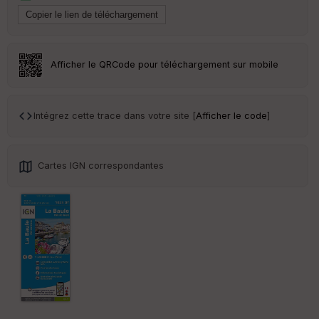
s
St
re
Afficher le QRCode pour téléchargement sur mobile
et
Vi
e
w
Intégrez cette trace dans votre site [
Afficher le code
]
Cartes IGN correspondantes