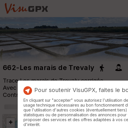
662-Les marais de Trevaly
Trace
Les marais de Trevaly
corrigée
Avec fond de carte Top25-fr & OpenStreet.
Pour soutenir VisuGPX, faites le b
Contrôle avec carte chaleur "Hmap"
En cliquant sur "accepter" vous autorisez l'utilisation 
usage technique nécessaires au bon fonctionnement du 
+
m
que l'utilisation d'autres cookies (éventuellement tiers)
statistiques ou de personnalisation des annonces pour
proposer des services et des offres adaptées à vos c
+
d'interêt.