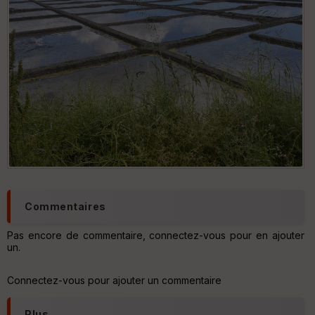
IG
N
Aff
ic
he
r
d
é
p
ar
t
ar
ri
v
é
Commentaires
e
Pas encore de commentaire, connectez-vous pour en ajouter
C
un.
ou
le
ur
Connectez-vous pour ajouter un commentaire
Plus