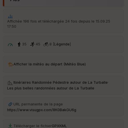
Ep
ai
Affichée 196 fois et téléchargée 24 fois depuis le 15.09.25
ss
eu
17:50
r
35
45
8 [
Légende
]
Tr
an
sp
ar
Afficher la météo au départ (Météo Blue)
en
ce
Itinéraires Randonnée Pédestre autour de
La Turballe
·
Po
Les plus belles randonnées autour de La Turballe
int
illé
s
URL permanente de la page
https://www.visugpx.com/8K0BakGU6g
S
e
Télécharger le fichier
GPX
KML
n