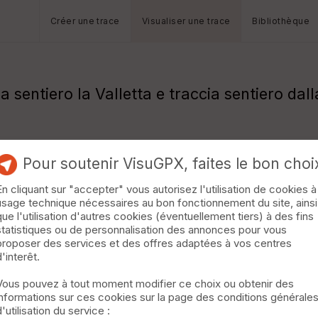
Créer une trace
Visualiser une trace
Bibliothèque
ia sentiero la Valletta e traccia sentiero d
Pour soutenir VisuGPX, faites le bon choi
En cliquant sur "accepter" vous autorisez l'utilisation de cookies à
usage technique nécessaires au bon fonctionnement du site, ainsi
que l'utilisation d'autres cookies (éventuellement tiers) à des fins
statistiques ou de personnalisation des annonces pour vous
proposer des services et des offres adaptées à vos centres
d'interêt.
Vous pouvez à tout moment modifier ce choix ou obtenir des
informations sur ces cookies sur la page des conditions générale
d'utilisation du service :