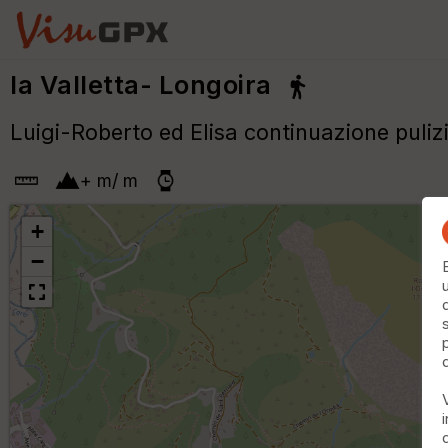
la Valletta- Longoira
Luigi-Roberto ed Elisa continuazione puliz
+
m
/
m
+
−