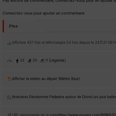
Pas encore de commentaire, connectez-vous pour en ajouter u
Connectez-vous pour ajouter un commentaire
Plus
Affichée 437 fois et téléchargée 54 fois depuis le 24.11.21 09:1
24
39
11 [
Légende
]
Afficher la météo au départ (Météo Blue)
Itinéraires Randonnée Pédestre autour de
Dions
·
Les plus bell
URL permanente de la page
https://www.visugpx.com/86N0HZ