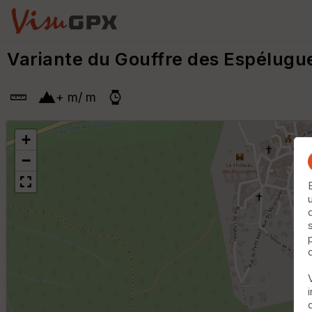
Variante du Gouffre des Espélug
+
m
/
m
+
−