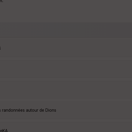
n.
4
es randonnées autour de Dions
igKA