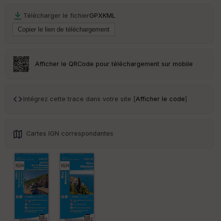
Télécharger le fichier
GPX
KML
Ep
ai
ss
eu
r
Afficher le QRCode pour téléchargement sur mobile
Tr
an
sp
Intégrez cette trace dans votre site [
Afficher le code
]
ar
en
ce
Cartes IGN correspondantes
Po
int
illé
s
S
e
n