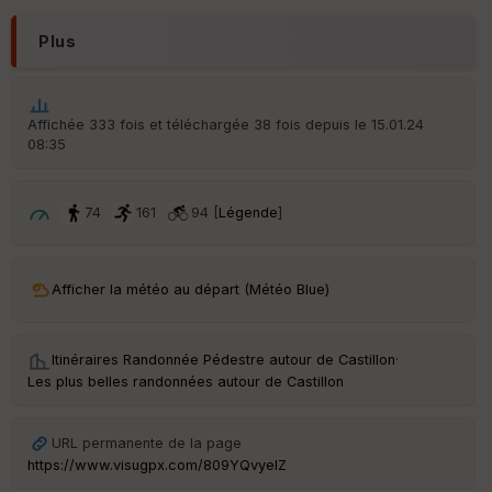
IG
N
Plus
Aff
ic
he
r
Affichée 333 fois et téléchargée 38 fois depuis le 15.01.24
d
08:35
é
p
ar
t
74
161
94 [
Légende
]
ar
ri
v
Afficher la météo au départ (Météo Blue)
é
e
Itinéraires Randonnée Pédestre autour de
Castillon
·
C
Les plus belles randonnées autour de Castillon
ou
le
ur
URL permanente de la page
https://www.visugpx.com/809YQvyelZ