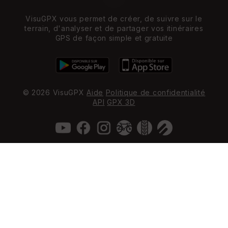
VisuGPX vous permet de créer, de suivre sur le
terrain, d'analyser et de partager vos itinéraires
GPS de façon simple et gratuite
© 2026 VisuGPX
Aide
Politique de confidentialité
API
GPX 3D