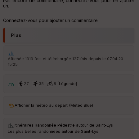
Pas encore de commentaire, connectez-vous pour en ajouter
r
un.
d
é
p
Connectez-vous pour ajouter un commentaire
ar
t
Plus
ar
ri
v
é
Affichée 1919 fois et téléchargée 127 fois depuis le 07.04.20
e
15:25
C
ou
27
35
8 [
Légende
]
le
ur
Afficher la météo au départ (Météo Blue)
Ep
Itinéraires Randonnée Pédestre autour de
Saint-Lys
·
ai
Les plus belles randonnées autour de Saint-Lys
ss
eu