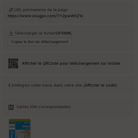
r
URL permanente de la page
https://www.visugpx.com/7x2pwWhZ1o
Tr
an
sp
Télécharger le fichier
GPX
KML
ar
en
ce
Po
Afficher le QRCode pour téléchargement sur mobile
int
illé
s
Intégrez cette trace dans votre site [
Afficher le code
]
S
e
n
Cartes IGN correspondantes
s
St
re