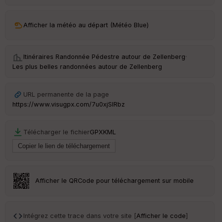
ar
ri
v
Afficher la météo au départ (Météo Blue)
é
e
Itinéraires Randonnée Pédestre autour de
Zellenberg
·
C
Les plus belles randonnées autour de Zellenberg
ou
le
ur
URL permanente de la page
https://www.visugpx.com/7u0xjSIRbz
Télécharger le fichier
GPX
KML
Ep
ai
ss
eu
r
Afficher le QRCode pour téléchargement sur mobile
Tr
an
sp
Intégrez cette trace dans votre site [
Afficher le code
]