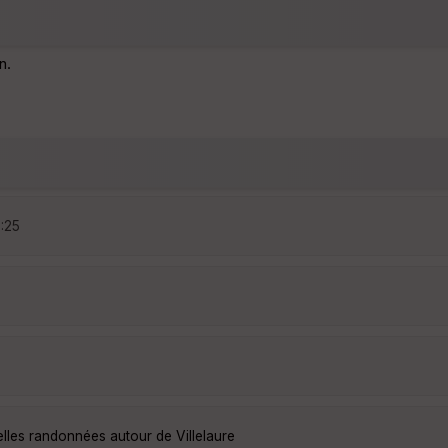
n.
5:25
elles randonnées autour de Villelaure