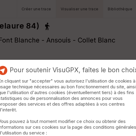
Créer une trace
Visualiser une trace
Bibliothèque
lelaure 84)
 Font Blanche - Ansouis - Collet Blanc
Pour soutenir VisuGPX, faites le bon choi
En cliquant sur "accepter" vous autorisez l'utilisation de cookies à
usage technique nécessaires au bon fonctionnement du site, ainsi
que l'utilisation d'autres cookies (éventuellement tiers) à des fins
statistiques ou de personnalisation des annonces pour vous
proposer des services et des offres adaptées à vos centres
d'interêt.
Vous pouvez à tout moment modifier ce choix ou obtenir des
informations sur ces cookies sur la page des conditions générale
d'utilisation du service :