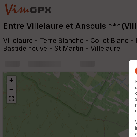
Entre Villelaure et Ansouis ***(Vil
Villelaure - Terre Blanche - Collet Blanc -
Bastide neuve - St Martin - Villelaure
+
m
+
−