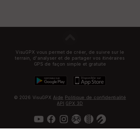
VisuGPX vous permet de créer, de suivre sur le
terrain, d'analyser et de partager vos itinéraires
GPS de façon simple et gratuite
© 2026 VisuGPX
Aide
Politique de confidentialité
API
GPX 3D