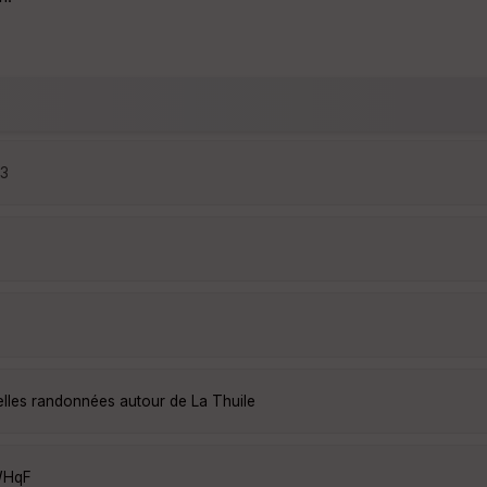
43
elles randonnées autour de La Thuile
WHqF