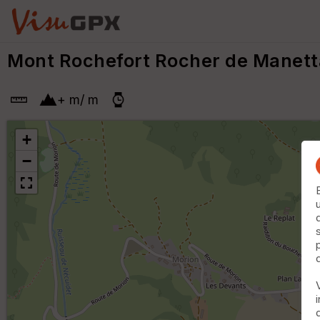
Mont Rochefort Rocher de Manetta
+
m
/
m
+
−