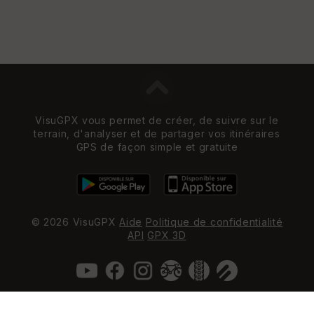
VisuGPX vous permet de créer, de suivre sur le
terrain, d'analyser et de partager vos itinéraires
GPS de façon simple et gratuite
© 2026 VisuGPX
Aide
Politique de confidentialité
API
GPX 3D