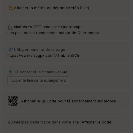
ri
v
Afficher la météo au départ (Météo Blue)
é
e
Itinéraires VTT autour de
Quercamps
·
C
Les plus belles randonnées autour de Quercamps
ou
le
ur
URL permanente de la page
https://www.visugpx.com/7TmLTSn5Vh
Télécharger le fichier
GPX
KML
Ep
ai
ss
eu
r
Afficher le QRCode pour téléchargement sur mobile
Tr
an
sp
Intégrez cette trace dans votre site [
Afficher le code
]
ar
en