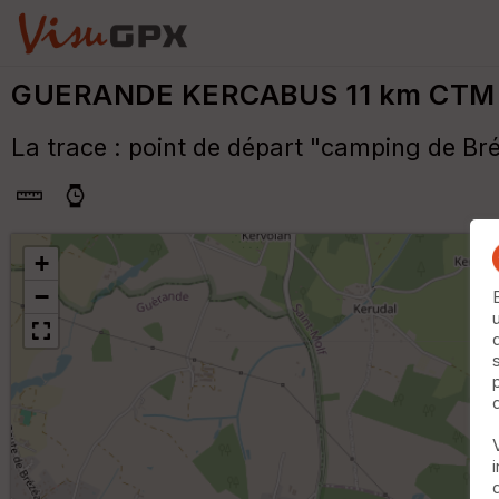
GUERANDE KERCABUS 11 km CTM
La trace : point de départ "camping de Br
+
−