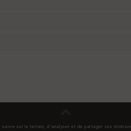
uivre sur le terrain, d'analyser et de partager vos itinérai