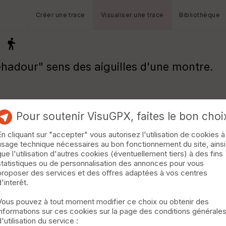
Créer une trace
Visualiser une trace
Bibliothèque
éhadour" sens des aiguilles d'une montre.
Pour soutenir VisuGPX, faites le bon choi
En cliquant sur "accepter" vous autorisez l'utilisation de cookies à
usage technique nécessaires au bon fonctionnement du site, ainsi
que l'utilisation d'autres cookies (éventuellement tiers) à des fins
statistiques ou de personnalisation des annonces pour vous
proposer des services et des offres adaptées à vos centres
d'interêt.
Vous pouvez à tout moment modifier ce choix ou obtenir des
informations sur ces cookies sur la page des conditions générale
d'utilisation du service :