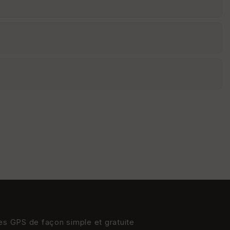
e
w
res GPS de façon simple et gratuite