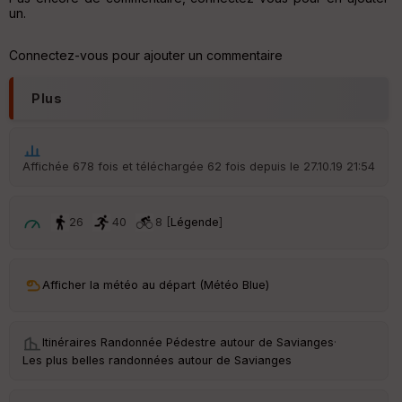
v
un.
er
tu
re
Connectez-vous pour ajouter un commentaire
IG
N
Plus
Aff
ic
he
r
Affichée 678 fois et téléchargée 62 fois depuis le 27.10.19 21:54
d
é
p
ar
26
40
8 [
Légende
]
t
ar
Afficher la météo au départ (Météo Blue)
ri
v
é
e
Itinéraires Randonnée Pédestre autour de
Savianges
·
Les plus belles randonnées autour de Savianges
C
ou
le