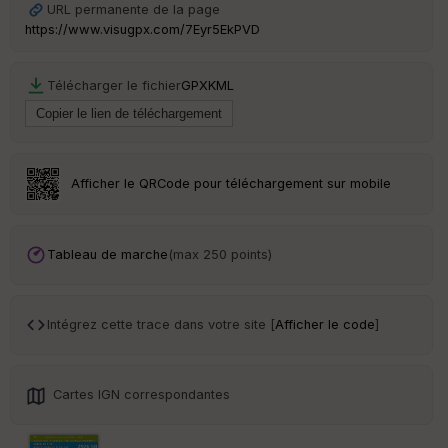
URL permanente de la page
ur
https://www.visugpx.com/7Eyr5EkPVD
Télécharger le fichier
GPX
KML
Ep
ai
ss
eu
r
Afficher le QRCode pour téléchargement sur mobile
Tr
an
Tableau de marche
(max 250 points)
sp
ar
en
ce
Intégrez cette trace dans votre site [
Afficher le code
]
Po
int
Cartes IGN correspondantes
illé
s