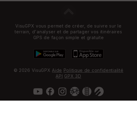
VisuGPX vous permet de créer, de suivre sur le
terrain, d'analyser et de partager vos itinéraires
GPS de façon simple et gratuite
© 2026 VisuGPX
Aide
Politique de confidentialité
API
GPX 3D