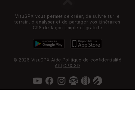
VisuGPX vous permet de créer, de suivre sur le
terrain, d'analyser et de partager vos itinéraires
GPS de façon simple et gratuite
© 2026 VisuGPX
Aide
Politique de confidentialité
API
GPX 3D