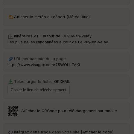
ar
ri
v
Afficher la météo au départ (Météo Blue)
é
e
Itinéraires VTT autour de
Le Puy-en-Velay
·
Fil
Les plus belles randonnées autour de Le Puy-en-Velay
tr
e
P
URL permanente de la page
OI
https://www.visugpx.com/75WOULTAKt
C
Télécharger le fichier
GPX
KML
ou
le
ur
Afficher le QRCode pour téléchargement sur mobile
Ep
ai
Intégrez cette trace dans votre site [
Afficher le code
]