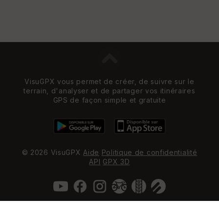
VisuGPX vous permet de créer, de suivre sur le
terrain, d'analyser et de partager vos itinéraires
GPS de façon simple et gratuite
© 2026 VisuGPX
Aide
Politique de confidentialité
API
GPX 3D