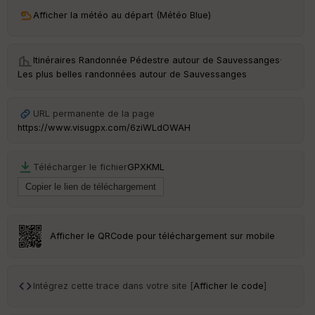
ri
v
Afficher la météo au départ (Météo Blue)
é
e
Itinéraires Randonnée Pédestre autour de
Sauvessanges
·
C
Les plus belles randonnées autour de Sauvessanges
ou
le
ur
URL permanente de la page
https://www.visugpx.com/6ziWLdOWAH
Télécharger le fichier
GPX
KML
Ep
ai
ss
eu
r
Afficher le QRCode pour téléchargement sur mobile
Tr
an
sp
Intégrez cette trace dans votre site [
Afficher le code
]
ar
en