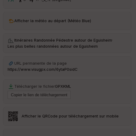
t
ar
Afficher la météo au départ (Météo Blue)
ri
v
é
e
Itinéraires Randonnée Pédestre autour de
Eguisheim
·
Les plus belles randonnées autour de Eguisheim
C
ou
le
URL permanente de la page
ur
https://www.visugpx.com/6ytaP0sidC
Télécharger le fichier
GPX
KML
Ep
ai
ss
eu
r
Afficher le QRCode pour téléchargement sur mobile
Tr