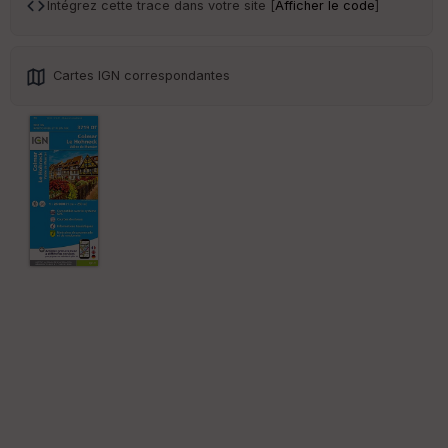
an
Intégrez cette trace dans votre site [
Afficher le code
]
sp
ar
en
ce
Cartes IGN correspondantes
Po
int
illé
s
S
e
n
s
St
re
et
Vi
e
w