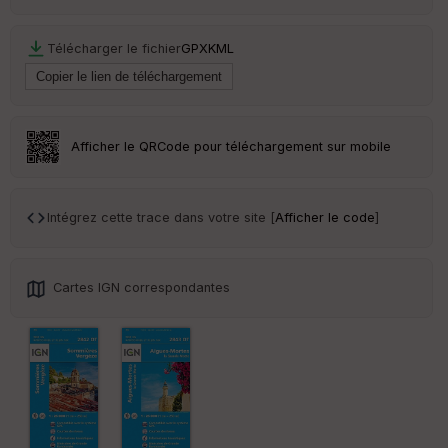
Ep
ai
Télécharger le fichier
GPX
KML
ss
eu
r
Tr
Afficher le QRCode pour téléchargement sur mobile
an
sp
ar
en
Intégrez cette trace dans votre site [
Afficher le code
]
ce
Po
Cartes IGN correspondantes
int
illé
s
S
e
n
s