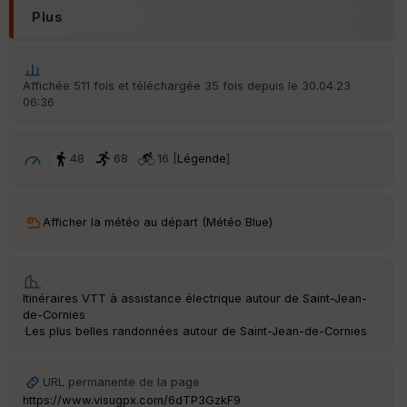
Plus
Aff
ic
he
r
Affichée 511 fois et téléchargée 35 fois depuis le 30.04.23
d
06:36
é
p
ar
t
48
68
16 [
Légende
]
ar
ri
v
Afficher la météo au départ (Météo Blue)
é
e
C
Itinéraires VTT à assistance électrique autour de
Saint-Jean-
ou
de-Cornies
le
·
Les plus belles randonnées autour de Saint-Jean-de-Cornies
ur
URL permanente de la page
https://www.visugpx.com/6dTP3GzkF9