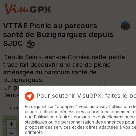
VTTAE Picnic au parcours
santé de Buzignargues depuis
SJDC
Depuis Saint-Jean-de-Cornies cette petite
trace fait découvrir une aire de picnic
aménagée au parcours santé de
Buzignargues.
Un prés ombragé sur les bords de la
Bénovie.
Pour soutenir VisuGPX, faites le b
En cliquant sur "accepter" vous autorisez l'utilisation 
+
m
usage technique nécessaires au bon fonctionnement du 
que l'utilisation d'autres cookies (éventuellement tiers)
statistiques ou de personnalisation des annonces pour
+
proposer des services et des offres adaptées à vos c
−
d'interêt.