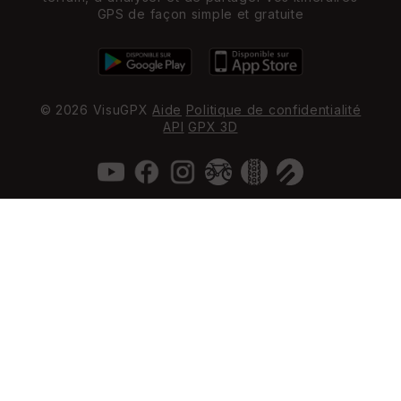
GPS de façon simple et gratuite
© 2026 VisuGPX
Aide
Politique de confidentialité
API
GPX 3D