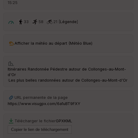
d
15:25
é
p
ar
t
33
58
21 [
Légende
]
ar
ri
v
Afficher la météo au départ (Météo Blue)
é
e
C
Itinéraires Randonnée Pédestre autour de
Collonges-au-Mont-
ou
d'Or
le
·
Les plus belles randonnées autour de Collonges-au-Mont-d'Or
ur
URL permanente de la page
https://www.visugpx.com/6a1uBT9FXY
Ep
ai
Télécharger le fichier
GPX
KML
ss
eu
r