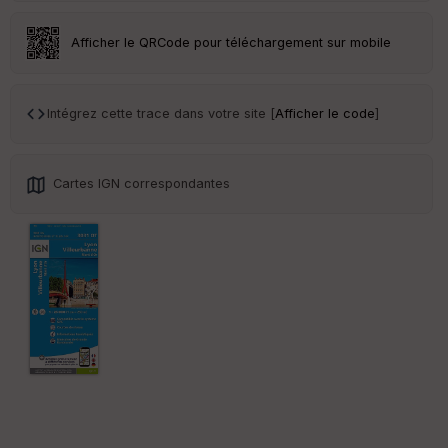
Tr
Afficher le QRCode pour téléchargement sur mobile
an
sp
ar
en
Intégrez cette trace dans votre site [
Afficher le code
]
ce
Po
Cartes IGN correspondantes
int
illé
s
S
e
n
s
St
re
et
Vi