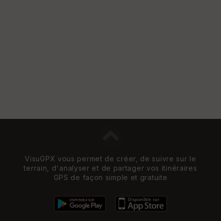
e
w
VisuGPX vous permet de créer, de suivre sur le
terrain, d'analyser et de partager vos itinéraires
GPS de façon simple et gratuite