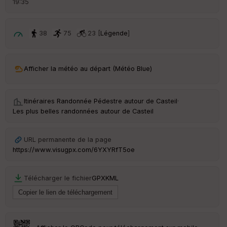
19:35
é
p
ar
t
38
75
23 [
Légende
]
ar
ri
v
Afficher la météo au départ (Météo Blue)
é
e
Itinéraires Randonnée Pédestre autour de
Casteil
·
C
Les plus belles randonnées autour de Casteil
ou
le
ur
URL permanente de la page
https://www.visugpx.com/6YXYRfT5oe
Télécharger le fichier
GPX
KML
Ep
ai
ss
eu
r