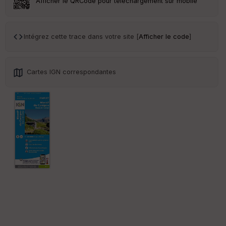
Afficher le QRCode pour téléchargement sur mobile
Tr
an
sp
Intégrez cette trace dans votre site [
Afficher le code
]
ar
en
ce
Cartes IGN correspondantes
Po
int
illé
s
S
e
n
s
St
re
et
Vi