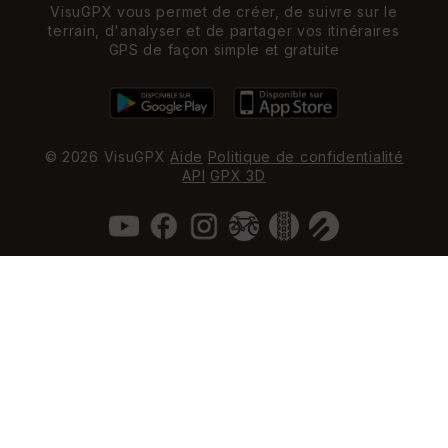
VisuGPX vous permet de créer, de suivre sur le
terrain, d'analyser et de partager vos itinéraires
GPS de façon simple et gratuite
© 2026 VisuGPX
Aide
Politique de confidentialité
API
GPX 3D