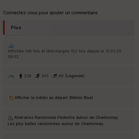
d
é
p
Connectez-vous pour ajouter un commentaire
ar
t
Plus
ar
ri
v
é
Affichée 148 fois et téléchargée 152 fois depuis le 12.03.25
e
09:52
C
ou
228
345
89 [
Légende
]
le
ur
Afficher la météo au départ (Météo Blue)
Ep
Itinéraires Randonnée Pédestre autour de
Chantonnay
·
ai
Les plus belles randonnées autour de Chantonnay
ss
eu
r