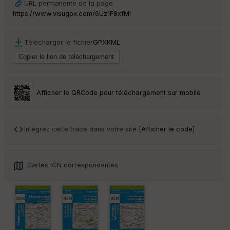
URL permanente de la page
https://www.visugpx.com/6Uz1F8xfMI
Tr
an
sp
Télécharger le fichier
GPX
KML
ar
en
ce
Po
Afficher le QRCode pour téléchargement sur mobile
int
illé
s
Intégrez cette trace dans votre site [
Afficher le code
]
S
e
n
Cartes IGN correspondantes
s
St
re
et
Vi