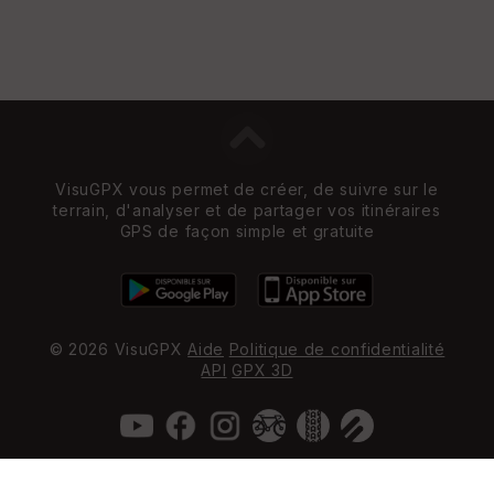
VisuGPX vous permet de créer, de suivre sur le
terrain, d'analyser et de partager vos itinéraires
GPS de façon simple et gratuite
© 2026 VisuGPX
Aide
Politique de confidentialité
API
GPX 3D