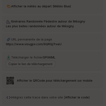
ri
v
Afficher la météo au départ (Météo Blue)
é
e
Itinéraires Randonnée Pédestre autour de
Mésigny
·
C
Les plus belles randonnées autour de Mésigny
ou
le
ur
URL permanente de la page
https://www.visugpx.com/6QRQj7rxeU
Télécharger le fichier
GPX
KML
Ep
ai
ss
eu
r
Afficher le QRCode pour téléchargement sur mobile
Tr
an
sp
Intégrez cette trace dans votre site [
Afficher le code
]
ar
en