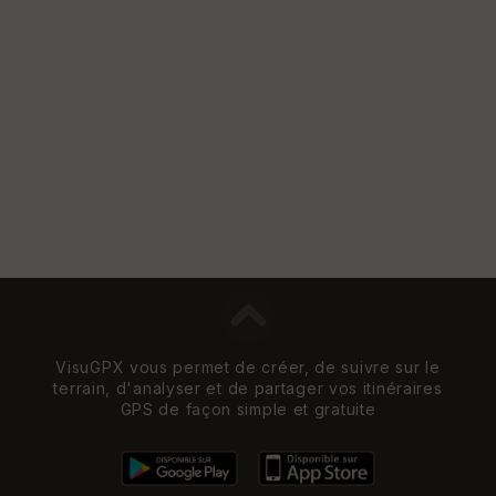
re
et
Vi
e
w
VisuGPX vous permet de créer, de suivre sur le
terrain, d'analyser et de partager vos itinéraires
GPS de façon simple et gratuite