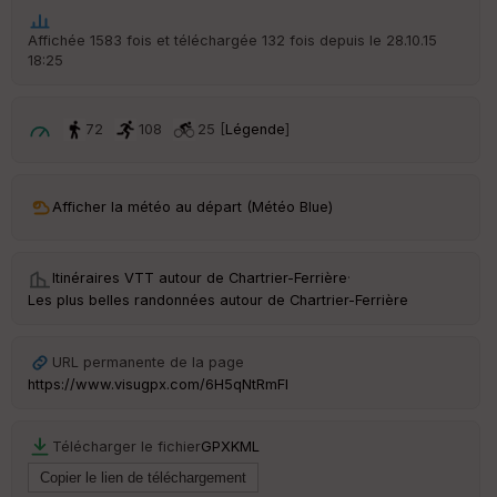
he
r
Affichée 1583 fois et téléchargée 132 fois depuis le 28.10.15
d
18:25
é
p
ar
t
72
108
25 [
Légende
]
ar
ri
v
Afficher la météo au départ (Météo Blue)
é
e
Itinéraires VTT autour de
Chartrier-Ferrière
·
C
Les plus belles randonnées autour de Chartrier-Ferrière
ou
le
ur
URL permanente de la page
https://www.visugpx.com/6H5qNtRmFI
Télécharger le fichier
GPX
KML
Ep
ai
ss