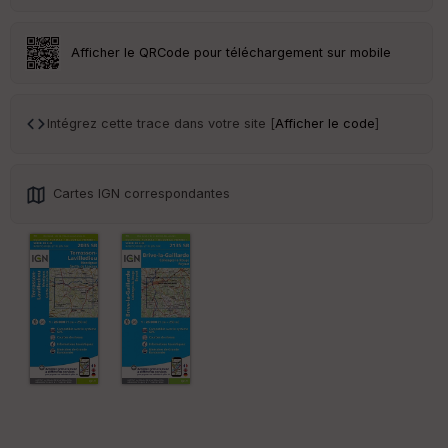
eu
r
Afficher le QRCode pour téléchargement sur mobile
Tr
an
sp
Intégrez cette trace dans votre site [
Afficher le code
]
ar
en
ce
Cartes IGN correspondantes
Po
int
illé
s
S
e
n
s
St