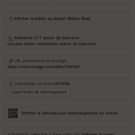
ar
ri
v
Afficher la météo au départ (Météo Blue)
é
e
Itinéraires VTT autour de
Sancerre
·
C
Les plus belles randonnées autour de Sancerre
ou
le
ur
URL permanente de la page
https://www.visugpx.com/68w780FlG6
Télécharger le fichier
GPX
KML
Ep
ai
ss
eu
r
Afficher le QRCode pour téléchargement sur mobile
Tr
an
sp
Intégrez cette trace dans votre site [
Afficher le code
]