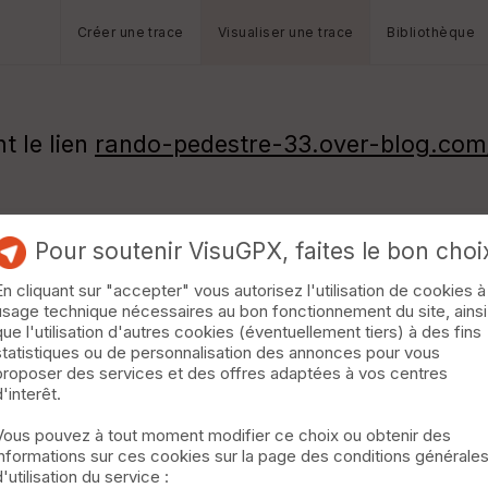
Créer une trace
Visualiser une trace
Bibliothèque
t le lien
rando-pedestre-33.over-blog.co
Pour soutenir VisuGPX, faites le bon choi
En cliquant sur "accepter" vous autorisez l'utilisation de cookies à
usage technique nécessaires au bon fonctionnement du site, ainsi
que l'utilisation d'autres cookies (éventuellement tiers) à des fins
statistiques ou de personnalisation des annonces pour vous
proposer des services et des offres adaptées à vos centres
d'interêt.
Vous pouvez à tout moment modifier ce choix ou obtenir des
informations sur ces cookies sur la page des conditions générale
d'utilisation du service :