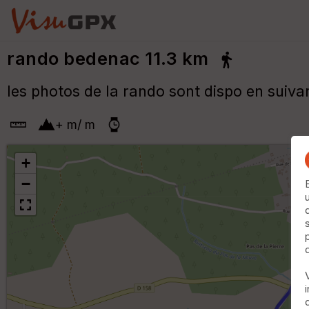
rando bedenac 11.3 km
les photos de la rando sont dispo en suivan
+
m
/
m
+
−