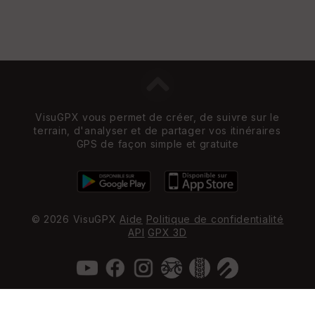
VisuGPX vous permet de créer, de suivre sur le
terrain, d'analyser et de partager vos itinéraires
GPS de façon simple et gratuite
© 2026 VisuGPX
Aide
Politique de confidentialité
API
GPX 3D