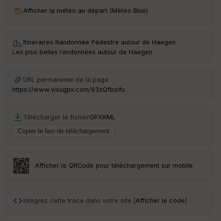
ri
v
Afficher la météo au départ (Météo Blue)
é
e
Itinéraires Randonnée Pédestre autour de
Haegen
·
C
Les plus belles randonnées autour de Haegen
ou
le
ur
URL permanente de la page
https://www.visugpx.com/63zQfbsIfu
Télécharger le fichier
GPX
KML
Ep
ai
ss
eu
r
Afficher le QRCode pour téléchargement sur mobile
Tr
an
sp
Intégrez cette trace dans votre site [
Afficher le code
]
ar
en