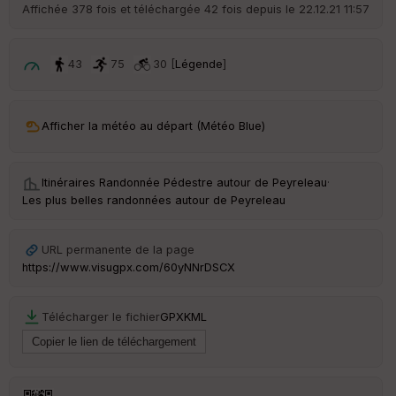
r
Affichée 378 fois et téléchargée 42 fois depuis le 22.12.21 11:57
d
é
p
ar
43
75
30 [
Légende
]
t
ar
Afficher la météo au départ (Météo Blue)
ri
v
é
e
Itinéraires Randonnée Pédestre autour de
Peyreleau
·
Les plus belles randonnées autour de Peyreleau
C
ou
le
URL permanente de la page
ur
https://www.visugpx.com/60yNNrDSCX
Télécharger le fichier
GPX
KML
Ep
ai
ss
eu