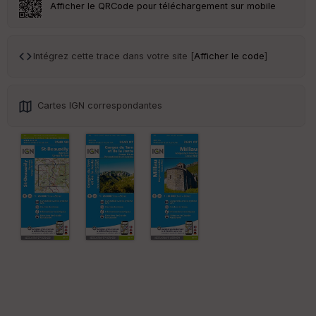
r
Afficher le QRCode pour téléchargement sur mobile
Tr
an
Intégrez cette trace dans votre site [
Afficher le code
]
sp
ar
en
ce
Cartes IGN correspondantes
Po
int
illé
s
S
e
n
s
St
re
et